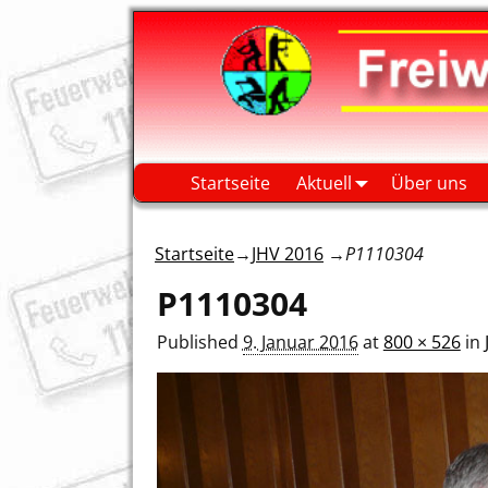
Startseite
Aktuell
Über uns
Startseite
→
JHV 2016
→
P1110304
P1110304
Published
9. Januar 2016
at
800 × 526
in