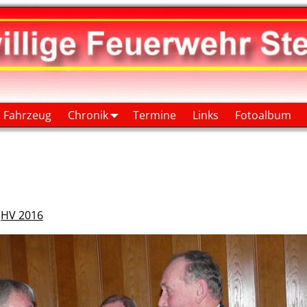
Fahrzeug
Chronik
Termine
Links
Fotoalbum
JHV 2016