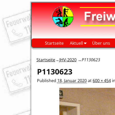
Startseite
Aktuell
Über uns
Startseite
→
JHV-2020
→
P1130623
P1130623
Published
18. Januar 2020
at
600 × 454
i