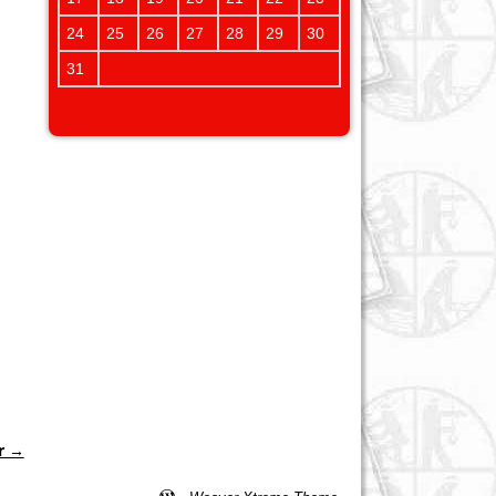
24
25
26
27
28
29
30
31
r →