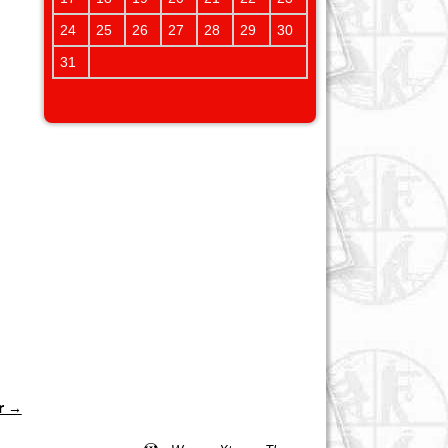
24
25
26
27
28
29
30
31
r →