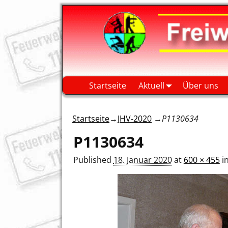
Startseite
Aktuell
Über uns
Startseite
→
JHV-2020
→
P1130634
P1130634
Published
18. Januar 2020
at
600 × 455
i