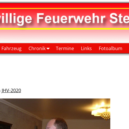
Fahrzeug
Chronik
Termine
Links
Fotoalbum
n
JHV-2020