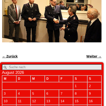
← Zurück
Weiter →
Bilder-Navigation
August 2026
M
D
M
D
F
S
S
1
2
3
4
5
6
7
8
9
10
11
12
13
14
15
16