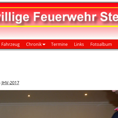
Fahrzeug
Chronik
Termine
Links
Fotoalbum
n
JHV-2017