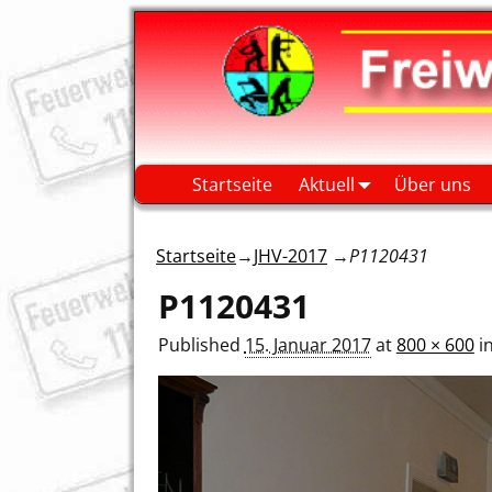
Startseite
Aktuell
Über uns
Startseite
→
JHV-2017
→
P1120431
P1120431
Published
15. Januar 2017
at
800 × 600
i