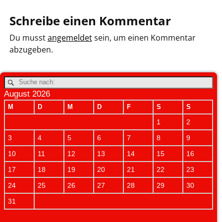
Schreibe einen Kommentar
Du musst
angemeldet
sein, um einen Kommentar
abzugeben.
August 2026
M
D
M
D
F
S
S
1
2
3
4
5
6
7
8
9
10
11
12
13
14
15
16
17
18
19
20
21
22
23
24
25
26
27
28
29
30
31