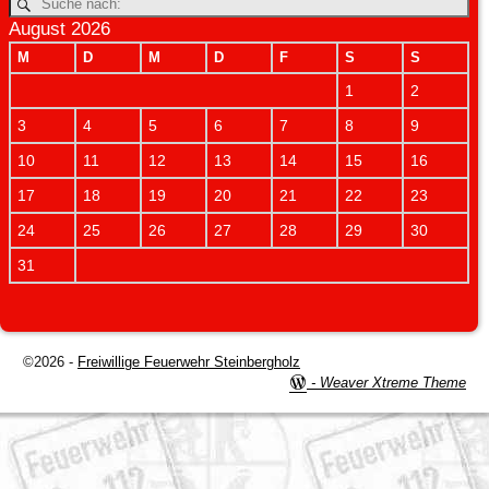
August 2026
M
D
M
D
F
S
S
1
2
3
4
5
6
7
8
9
10
11
12
13
14
15
16
17
18
19
20
21
22
23
24
25
26
27
28
29
30
31
©2026 -
Freiwillige Feuerwehr Steinbergholz
-
Weaver Xtreme Theme