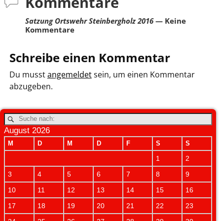
Kommentare
Satzung Ortswehr Steinbergholz 2016
— Keine
Kommentare
Schreibe einen Kommentar
Du musst
angemeldet
sein, um einen Kommentar
abzugeben.
August 2026
M
D
M
D
F
S
S
1
2
3
4
5
6
7
8
9
10
11
12
13
14
15
16
17
18
19
20
21
22
23